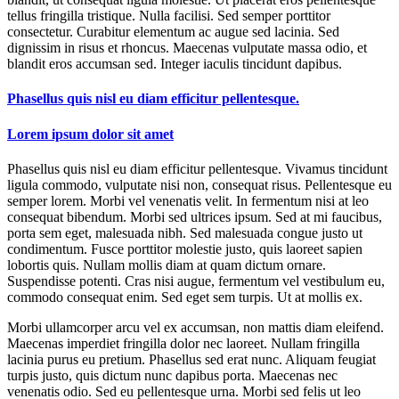
tellus fringilla tristique. Nulla facilisi. Sed semper porttitor
consectetur. Curabitur elementum ac augue sed lacinia. Sed
dignissim in risus et rhoncus. Maecenas vulputate massa odio, et
blandit eros accumsan sed. Integer iaculis tincidunt dapibus.
Phasellus quis nisl eu diam efficitur pellentesque.
Lorem ipsum dolor sit amet
Phasellus quis nisl eu diam efficitur pellentesque. Vivamus tincidunt
ligula commodo, vulputate nisi non, consequat risus. Pellentesque eu
semper lorem. Morbi vel venenatis velit. In fermentum nisi at leo
consequat bibendum. Morbi sed ultrices ipsum. Sed at mi faucibus,
porta sem eget, malesuada nibh. Sed malesuada congue justo ut
condimentum. Fusce porttitor molestie justo, quis laoreet sapien
lobortis quis. Nullam mollis diam at quam dictum ornare.
Suspendisse potenti. Cras nisi augue, fermentum vel vestibulum eu,
commodo consequat enim. Sed eget sem turpis. Ut at mollis ex.
Morbi ullamcorper arcu vel ex accumsan, non mattis diam eleifend.
Maecenas imperdiet fringilla dolor nec laoreet. Nullam fringilla
lacinia purus eu pretium. Phasellus sed erat nunc. Aliquam feugiat
turpis justo, quis dictum nunc dapibus porta. Maecenas nec
venenatis odio. Sed eu pellentesque urna. Morbi sed felis ut leo