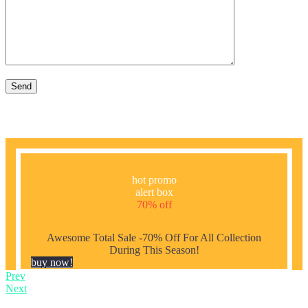
hot promo
alert box
70% off
Awesome Total Sale -70% Off For All Collection
During This Season!
buy now!
Prev
Next