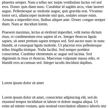
pharetra semper. Nam a tellus nec turpis vestibulum luctus vel sed
eros. Donec quis diam nunc. Curabitur id sagittis arcu, vitae laoreet
augue. Pellentesque ac molestie augue, quis gravida erat. Vivamus
tortor orci, ullamcorper molestie nisl quis, sodales ornare enim.
Aenean a imperdiet eros, finibus aliquet ante. Donec congue semper
diam. Nam ac tincidunt lorem.
Praesent maximus, lectus at eleifend imperdiet, velit metus dictum
risus, et condimentum eros sapien id ex. Integer rhoncus ligula
sapien, sit amet pretium sapien tempus sed. Sed auctor nunc in nunc
blandit, ut consequat ligula molestie. Ut placerat eros pellentesque
tellus fringilla tristique. Nulla facilisi. Sed semper porttitor
consectetur. Curabitur elementum ac augue sed lacinia. Sed
dignissim in risus et rhoncus. Maecenas vulputate massa odio, et
blandit eros accumsan sed. Integer iaculis tincidunt dapibus.
Lorem ipsum dolor sit amet
Lorem ipsum dolor sit amet, consectetur adipisicing elit, sed do
eiusmod tempor incididunt ut labore et dolore magna aliqua. Ut
enim ad minim veniam, quis nostrud exercitation ullamco laboris nisi