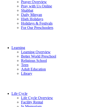
Prayer Overview
Pray with Us Online
Shabbat
Daily Minyan
High Holidays
Holidays & Festivals
For Our Preschoolers
Learning
Learning Overview
Better World Preschool
Religious School
Teen
Adult Education
Library
Life Cycle
Life Cycle Overview
Facility Rental
In Memoriam