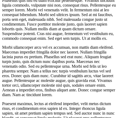
Phasellus quis nisl eu diam efficitur pellentesque. Vivamus tincidunt
ligula commodo, vulputate nisi non, consequat risus. Pellentesque eu
semper lorem. Morbi vel venenatis velit. In fermentum nisi at leo
consequat bibendum. Morbi sed ultrices ipsum. Sed at mi faucibus,
porta sem eget, malesuada nibh. Sed malesuada congue justo ut
condimentum. Fusce porttitor molestie justo, quis laoreet sapien
lobortis quis. Nullam mollis diam at quam dictum ornare.
Suspendisse potenti. Cras nisi augue, fermentum vel vestibulum eu,
commodo consequat enim. Sed eget sem turpis. Ut at mollis ex.
Morbi ullamcorper arcu vel ex accumsan, non mattis diam eleifend.
Maecenas imperdiet fringilla dolor nec laoreet. Nullam fringilla
lacinia purus eu pretium. Phasellus sed erat nunc. Aliquam feugiat
turpis justo, quis dictum nunc dapibus porta. Maecenas nec
venenatis odio. Sed eu pellentesque urna. Morbi sed felis ut leo
pharetra semper. Nam a tellus nec turpis vestibulum luctus vel sed
eros. Donec quis diam nunc. Curabitur id sagittis arcu, vitae laoreet
augue. Pellentesque ac molestie augue, quis gravida erat. Vivamus
tortor orci, ullamcorper molestie nisl quis, sodales ornare enim.
Aenean a imperdiet eros, finibus aliquet ante. Donec congue semper
diam. Nam ac tincidunt lorem.
Praesent maximus, lectus at eleifend imperdiet, velit metus dictum
risus, et condimentum eros sapien id ex. Integer rhoncus ligula
sapien, sit amet pretium sapien tempus sed. Sed auctor nunc in nunc
blandit, ut consequat ligula molestie. Ut placerat eros pellentesque