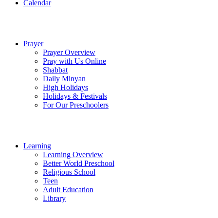
Calendar
Prayer
Prayer Overview
Pray with Us Online
Shabbat
Daily Minyan
High Holidays
Holidays & Festivals
For Our Preschoolers
Learning
Learning Overview
Better World Preschool
Religious School
Teen
Adult Education
Library